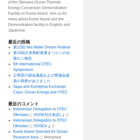
of the Okinawa Ocean Thermal
Energy Conversion Demonstration
Facility on Kume Island. Join us for
news about Kume Island and the
Demonstration facility in English and
Japanese.
最近の投稿
第12回 Sea Water Dream Festival
第16回久米島町産業まつりへの出
展のご報告
5th International OTEC
Symposium
公明党の国会議員および県議会議
員の視察がありました
Saga and Kumejima Exchange
Class: Ocean Energy and OTEC
最近のコメント
Indonesian Delegation to OTEC
Okinawa
に
GOSEA(日本語)
より
Indonesian Delegation to OTEC
Okinawa
に
GOSEA
より
Kume Island Selected for Ocean
Research Area
に
Mohamed