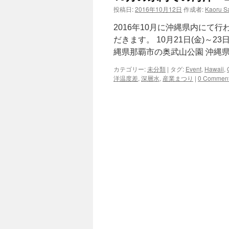
投稿日:
2016年10月12日
作成者:
Kaoru Sa
ツ
2016年10月に沖縄県内にて
へ
だきます。 10月21日(金)～2
縄県那覇市の奥武山公園 沖縄
ス
カテゴリー:
未分類
|
タグ:
Event
,
Hawaii
,
キ
洋温度差
,
深層水
,
産業まつり
|
0 Commen
ッ
プ