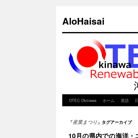
AloHaisai
OTEC Okinawa
ホーム
英語
コ
ン
産業まつり
「
」タグアーカイブ
テ
10月の県内での海洋
ン