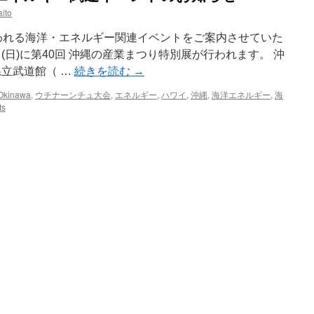
ito
行われる海洋・エネルギー関連イベントをご案内させていた
3日(日)に第40回 沖縄の産業まつり特別展が行われます。 沖
県立武道館（ …
続きを読む
→
Okinawa
,
ウチナーンチュ大会
,
エネルギー
,
ハワイ
,
沖縄
,
海洋エネルギー
,
海
ts