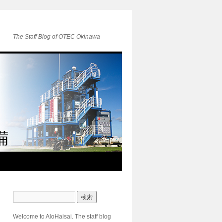
The Staff Blog of OTEC Okinawa
Welcome to AloHaisai. The staff blog