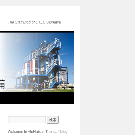
The Staff Blog of OTEC Okinawa
Welcome to AloHaisai. The staff blog