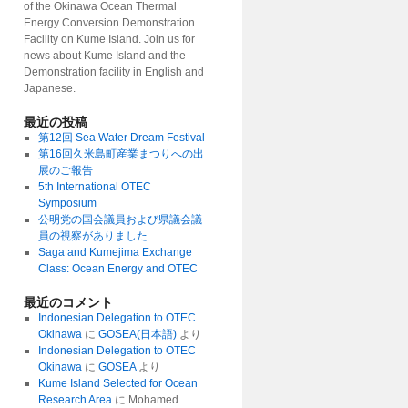
of the Okinawa Ocean Thermal
Energy Conversion Demonstration
Facility on Kume Island. Join us for
news about Kume Island and the
Demonstration facility in English and
Japanese.
最近の投稿
第12回 Sea Water Dream Festival
第16回久米島町産業まつりへの出
展のご報告
5th International OTEC
Symposium
公明党の国会議員および県議会議
員の視察がありました
Saga and Kumejima Exchange
Class: Ocean Energy and OTEC
最近のコメント
Indonesian Delegation to OTEC
Okinawa
に
GOSEA(日本語)
より
Indonesian Delegation to OTEC
Okinawa
に
GOSEA
より
Kume Island Selected for Ocean
Research Area
に
Mohamed