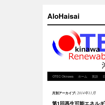
AloHaisai
OTEC Okinawa
ホーム
英語
コ
ン
2014年11月
月別アーカイブ:
テ
第1回再生可能エネルギ
ン