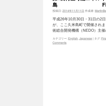
島 First Renew
ツ
投稿日:
2014年11月11日
作成者:
MartinB
へ
平成26年10月30日・31日
が、ここ久米島町で開催されま
ス
術総合開発機構（NEDO）主
キ
カテゴリー:
English
,
Japanese
|
タグ:
Fir
Comments
ッ
プ