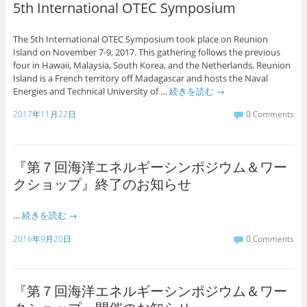
5th International OTEC Symposium
The 5th International OTEC Symposium took place on Reunion
Island on November 7-9, 2017. This gathering follows the previous
four in Hawaii, Malaysia, South Korea, and the Netherlands. Reunion
Island is a French territory off Madagascar and hosts the Naval
Energies and Technical University of …
続きを読む
→
2017年11月22日
0 Comments
『第７回海洋エネルギーシンポジウム＆ワー
クショップ』終了のお知らせ
…
続きを読む
→
2016年9月20日
0 Comments
『第７回海洋エネルギーシンポジウム＆ワー