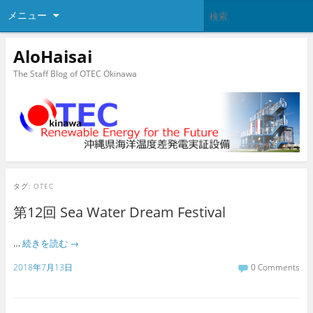
メニュー
AloHaisai
The Staff Blog of OTEC Okinawa
タグ:
OTEC
第12回 Sea Water Dream Festival
…
続きを読む
→
2018年7月13日
0 Comments