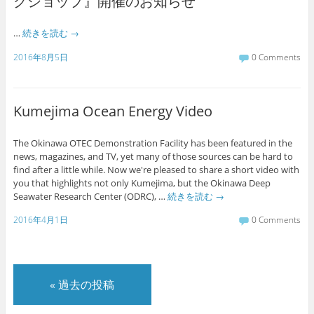
クショップ』開催のお知らせ
…
続きを読む
→
2016年8月5日
0 Comments
Kumejima Ocean Energy Video
The Okinawa OTEC Demonstration Facility has been featured in the
news, magazines, and TV, yet many of those sources can be hard to
find after a little while. Now we're pleased to share a short video with
you that highlights not only Kumejima, but the Okinawa Deep
Seawater Research Center (ODRC), …
続きを読む
→
2016年4月1日
0 Comments
«
過去の投稿