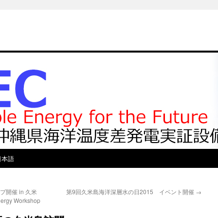
日本語
開催 in 久米
第9回久米島海洋深層水の日2015 イベント開催
→
 Workshop