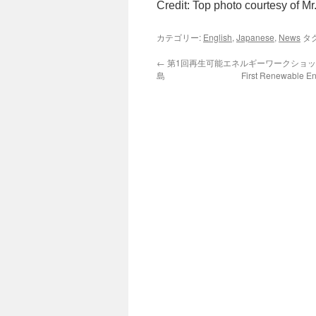
Credit: Top photo courtesy of Mr
カテゴリー:
English
,
Japanese
,
News
タグ
←
第1回再生可能エネルギーワークショップ
島 First Renewable Energy