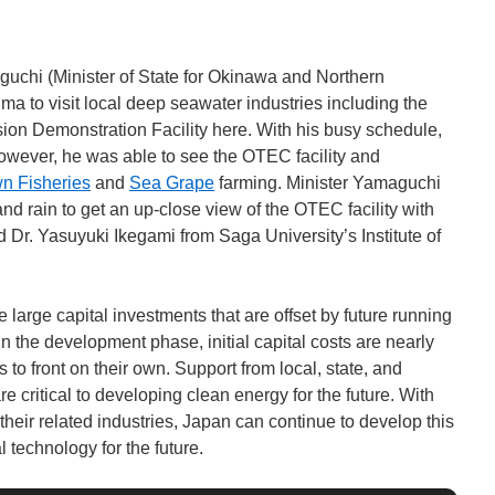
uchi (Minister of State for Okinawa and Northern
jima to visit local deep seawater industries including the
n Demonstration Facility here. With his busy schedule,
 however, he was able to see the OTEC facility and
n Fisheries
and
Sea Grape
farming. Minister Yamaguchi
d rain to get an up-close view of the OTEC facility with
 Dr. Yasuyuki Ikegami from Saga University’s Institute of
large capital investments that are offset by future running
 the development phase, initial capital costs are nearly
 to front on their own. Support from local, state, and
 critical to developing clean energy for the future. With
their related industries, Japan can continue to develop this
al technology for the future.