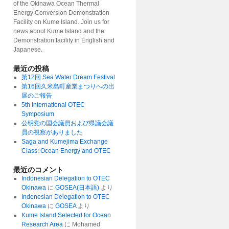
of the Okinawa Ocean Thermal
Energy Conversion Demonstration
Facility on Kume Island. Join us for
news about Kume Island and the
Demonstration facility in English and
Japanese.
最近の投稿
第12回 Sea Water Dream Festival
第16回久米島町産業まつりへの出
展のご報告
5th International OTEC
Symposium
公明党の国会議員および県議会議
員の視察がありました
Saga and Kumejima Exchange
Class: Ocean Energy and OTEC
最近のコメント
Indonesian Delegation to OTEC
Okinawa
に
GOSEA(日本語)
より
Indonesian Delegation to OTEC
Okinawa
に
GOSEA
より
Kume Island Selected for Ocean
Research Area
に
Mohamed