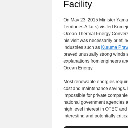
Facility
On May 23, 2015 Minister Yamag
Territories Affairs) visited Kume
Ocean Thermal Energy Conversio
his visit was necessarily brief,
industries such as
Kuruma Praw
braved unusually strong winds an
explanations from engineers and
Ocean Energy.
Most renewable energies require 
cost and maintenance savings. In
impossible for private companies
national government agencies are
high level interest in OTEC and 
interesting and potentially critic