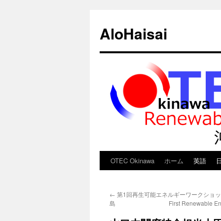
AloHaisai
OTEC Okinawa
ホーム
英語
コ
ン
←
第1回再生可能エネルギーワークショップ
テ
島 First Renewable Energy
ン