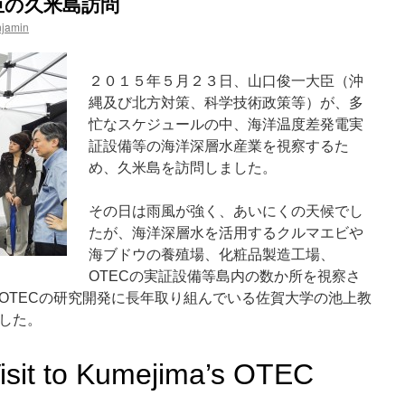
臣の久米島訪問
njamin
２０１５年５月２３日、山口俊一大臣（沖
縄及び北方対策、科学技術政策等）が、多
忙なスケジュールの中、海洋温度差発電実
証設備等の海洋深層水産業を視察するた
め、久米島を訪問しました。
その日は雨風が強く、あいにくの天候でし
たが、海洋深層水を活用するクルマエビや
海ブドウの養殖場、化粧品製造工場、
OTECの実証設備等島内の数か所を視察さ
OTECの研究開発に長年取り組んでいる佐賀大学の池上教
した。
Visit to Kumejima’s OTEC