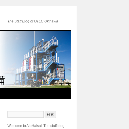
The Staff Blog of OTEC Okinawa
Welcome to AloHaisai. The staff blog