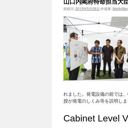
山口内閣府特命担当大
投稿日:
2015年5月28日
作成者:
MartinBe
ツ
へ
ス
キ
ッ
プ
れました。発電設備の前では、
授が発電のしくみ等を説明しま
Cabinet Level 