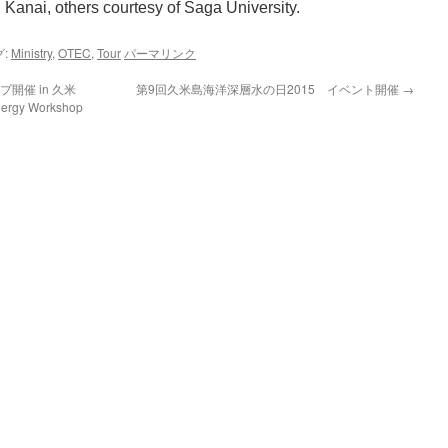
. Kanai, others courtesy of Saga University.
:
Ministry
,
OTEC
,
Tour
パーマリンク
開催 in 久米
第9回久米島海洋深層水の日2015 イベント開催
→
 Workshop