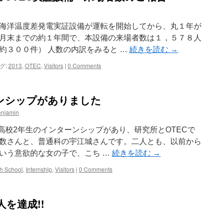
海洋温度差発電実証設備が運転を開始してから、丸１年が
月末までの約１年間で、本設備の来場者数は１，５７８人
約３００件） 人数の内訳をみると …
続きを読む
→
グ:
2013
,
OTEC
,
Visitors
|
0 Comments
ンシップがありました
enjamin
島高校2年生のインターンシップがあり、研究所とOTECで
数さんと、普通科の宇江城さんです。二人とも、以前から
いう意欲的な女の子で、こち …
続きを読む
→
h School
,
Internship
,
Visitors
|
0 Comments
人を達成!!