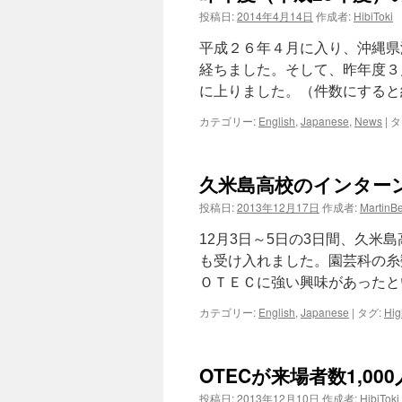
投稿日:
2014年4月14日
作成者:
HibiToki
ツ
平成２６年４月に入り、沖縄県
へ
経ちました。そして、昨年度３
に上りました。（件数にすると
ス
カテゴリー:
English
,
Japanese
,
News
|
タ
キ
ッ
久米島高校のインター
プ
投稿日:
2013年12月17日
作成者:
MartinB
12月3日～5日の3日間、久米
も受け入れました。園芸科の糸
ＯＴＥＣに強い興味があったと
カテゴリー:
English
,
Japanese
|
タグ:
Hig
OTECが来場者数1,000
投稿日:
2013年12月10日
作成者:
HibiToki