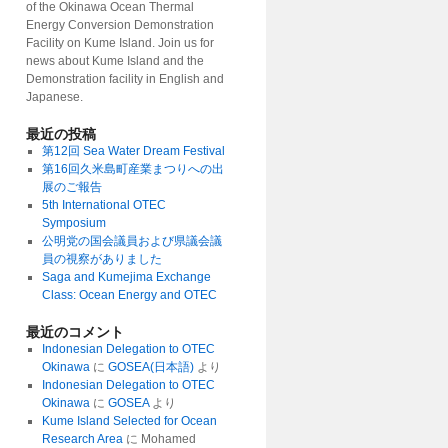
of the Okinawa Ocean Thermal
Energy Conversion Demonstration
Facility on Kume Island. Join us for
news about Kume Island and the
Demonstration facility in English and
Japanese.
最近の投稿
第12回 Sea Water Dream Festival
第16回久米島町産業まつりへの出
展のご報告
5th International OTEC
Symposium
公明党の国会議員および県議会議
員の視察がありました
Saga and Kumejima Exchange
Class: Ocean Energy and OTEC
最近のコメント
Indonesian Delegation to OTEC
Okinawa
に
GOSEA(日本語)
より
Indonesian Delegation to OTEC
Okinawa
に
GOSEA
より
Kume Island Selected for Ocean
Research Area
に
Mohamed