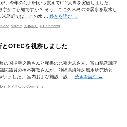
数が、今年の4月9日から数えて612人※を突破しました。
の数字かご存知ですか？ そう、ここ久米島の深層水を取水し
久米島町では、この水 …
続きを読む
→
estone
,
Visitors
,
お客さん
|
0 Comments
とOTECを視察しました
員の国場幸之助さんと秘書の比嘉大志さん、富山県衆議院
議院議員の橋本英教さんが、沖縄県海洋深層水研究所と
ゃいました。 室内および施設・設 …
続きを読む
→
tors
,
お客さん
|
0 Comments