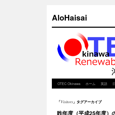
AloHaisai
OTEC Okinawa
ホーム
英語
コ
ン
Visitors
「
」タグアーカイブ
テ
昨年度（平成25年度）
ン