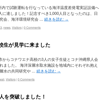
所内で試験運転を行なっている海洋温度差発電実証設備へ
00人に達しました！記念すべき1,000人目となったのは、日
究会、海洋環境研究会 …
続きを読む
→
13
,
news
,
Visitors
|
0 Comments
校生が見学に来ました
ナ市からコナワエナ高校の3人の女子生徒とコナ沖縄県人会
れました。 海洋深層水取水施設を地域内にそれぞれ抱え
層水の共同研究や …
続きを読む
→
aii
,
Visitors
|
0 Comments
12人を突破しました！