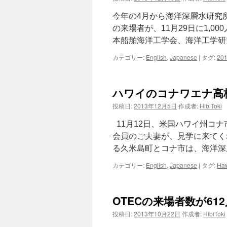
今年の4月から海洋深層水研究
の来場者が、11月29日に1,0
本船舶海洋工学会、海洋工学研
カテゴリー:
English
,
Japanese
|
タグ:
20
ハワイのコナワエナ高
投稿日:
2013年12月5日
作成者:
HibiToki
11月12日、米国ハワイ州コ
会員のご夫妻が、見学に来てく
る久米島町とコナ市は、海洋深
カテゴリー:
English
,
Japanese
|
タグ:
Haw
OTECの来場者数が6
投稿日:
2013年10月22日
作成者:
HibiToki