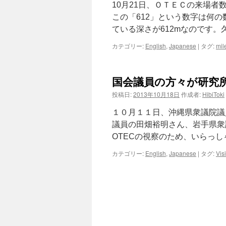
10月21日、ＯＴＥＣの来場者
この「612」という数字は何
ている深さが612mなのです。
カテゴリー:
English
,
Japanese
|
タグ:
mil
国会議員の方々が研究所
投稿日:
2013年10月18日
作成者:
HibiToki
１０月１１日、沖縄県衆議院議
議員の田畑裕明さん、岩手県衆
OTECの視察のため、いらっし
カテゴリー:
English
,
Japanese
|
タグ:
Visi