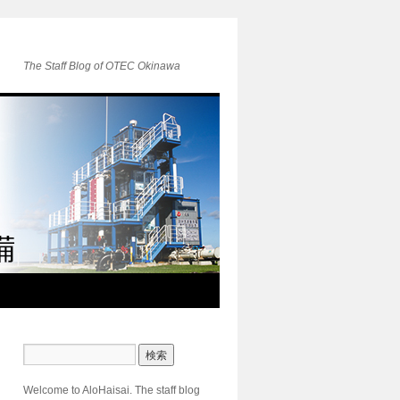
The Staff Blog of OTEC Okinawa
Welcome to AloHaisai. The staff blog